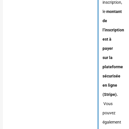
inscription,
le
montant
de
l’inscription
est à
payer
sur la
plateforme
sécurisée
en ligne
(Stripe).
Vous
pouvez
également