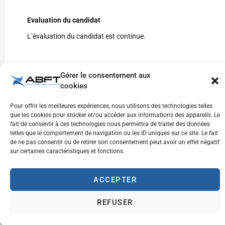
Evaluation du candidat
L’évaluation du candidat est continue.
Homologation
Gérer le consentement aux
Au terme de la formation, le lauréat reçoit son brevet
cookies
d’évaluateur du jury Dan/Poom.
Pour offrir les meilleures expériences, nous utilisons des technologies telles
que les cookies pour stocker et/ou accéder aux informations des appareils. Le
fait de consentir à ces technologies nous permettra de traiter des données
Renseignements
telles que le comportement de navigation ou les ID uniques sur ce site. Le fait
de ne pas consentir ou de retirer son consentement peut avoir un effet négatif
formation@abft.be
sur certaines caractéristiques et fonctions.
Secrétariat : 0472/45.33.55
ACCEPTER
Remarques pratiques
REFUSER
Parking