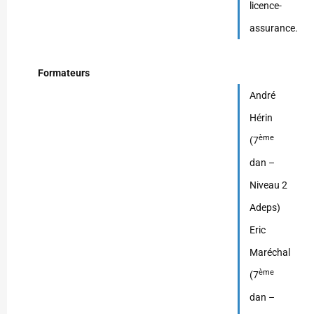
licence-
assurance.
Formateurs
André
Hérin
ème
(7
dan –
Niveau 2
Adeps)
Eric
Maréchal
ème
(7
dan –