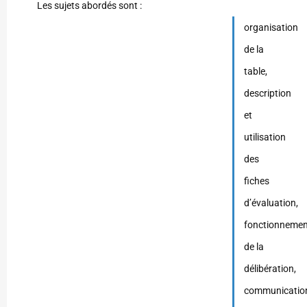
Les sujets abordés sont :
organisation
de la
table,
description
et
utilisation
des
fiches
d’évaluation,
fonctionnemen
de la
délibération,
communicatio