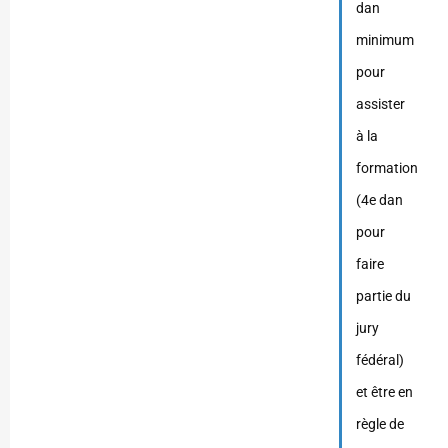
dan
minimum
pour
assister
à la
formation
(4e dan
pour
faire
partie du
jury
fédéral)
et être en
règle de