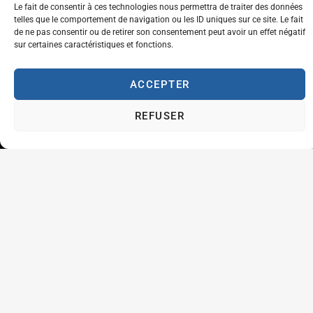
Le fait de consentir à ces technologies nous permettra de traiter des données
Tolérance et générosité
telles que le comportement de navigation ou les ID uniques sur ce site. Le fait
Courtoisie et coopération
de ne pas consentir ou de retirer son consentement peut avoir un effet négatif
Aventure
sur certaines caractéristiques et fonctions.
Plaisir
Travailler à l'ABFT
ACCEPTER
Initiateur en Taekwondo
REFUSER
Contact
Association Belge Francophone de Taekwondo
Chaussée de Wavre, 2057 - 1160 Auderghem
info@abft.be
+32 (0)2 347 34 77