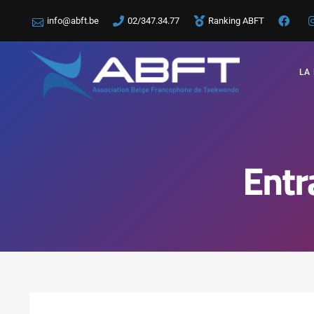
info@abft.be
02/347.34.77
Ranking ABFT
LA
Entr