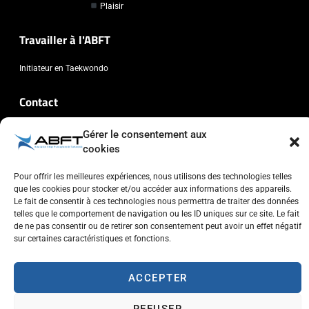
Plaisir
Travailler à l'ABFT
Initiateur en Taekwondo
Contact
Association Belge Francophone de Taekwondo
Gérer le consentement aux
cookies
Chaussée de Wavre, 2057 - 1160 Auderghem
info@abft.be
Pour offrir les meilleures expériences, nous utilisons des technologies telles
+32 (0)2 347 34 77
que les cookies pour stocker et/ou accéder aux informations des appareils.
Le fait de consentir à ces technologies nous permettra de traiter des données
telles que le comportement de navigation ou les ID uniques sur ce site. Le fait
de ne pas consentir ou de retirer son consentement peut avoir un effet négatif
sur certaines caractéristiques et fonctions.
Copyright © 2023 ABFT.BE – Tous droits réservés
ACCEPTER
Politique de confidentialité
Utilisation des cookies
Contactez-nous
REFUSER