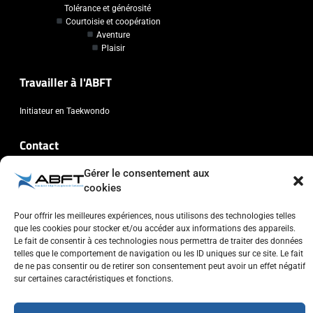
Tolérance et générosité
Courtoisie et coopération
Aventure
Plaisir
Travailler à l'ABFT
Initiateur en Taekwondo
Contact
Gérer le consentement aux
Association Belge Francophone de Taekwondo
cookies
Chaussée de Wavre, 2057 - 1160 Auderghem
info@abft.be
Pour offrir les meilleures expériences, nous utilisons des technologies telles
+32 (0)2 347 34 77
que les cookies pour stocker et/ou accéder aux informations des appareils.
Le fait de consentir à ces technologies nous permettra de traiter des données
telles que le comportement de navigation ou les ID uniques sur ce site. Le fait
de ne pas consentir ou de retirer son consentement peut avoir un effet négatif
sur certaines caractéristiques et fonctions.