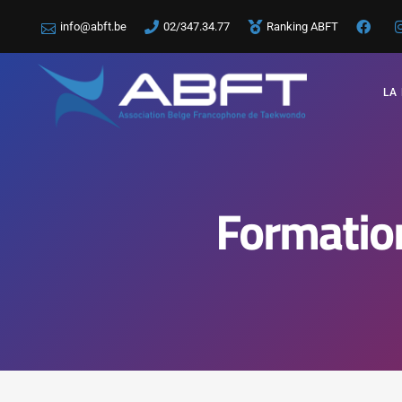
info@abft.be
02/347.34.77
Ranking ABFT
LA
Formation