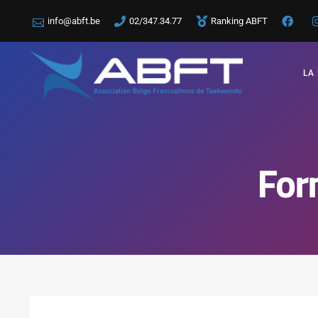
info@abft.be
02/347.34.77
Ranking ABFT
LA
For