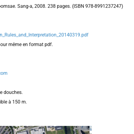
 Poomsae. Sang-a, 2008. 238 pages. (ISBN 978-8991237247)
_Rules_and_Interpretation_20140319.pdf
 jour même en format pdf.
com
de douches.
ible à 150 m.