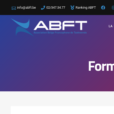
info@abft.be
02/347.34.77
Ranking ABFT
LA
Form