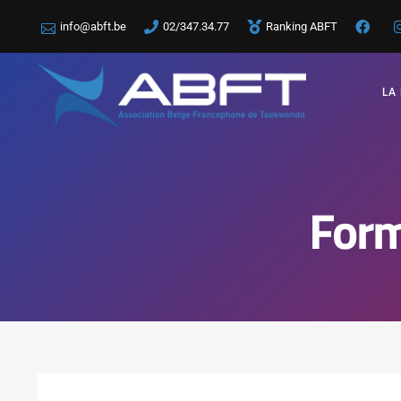
info@abft.be
02/347.34.77
Ranking ABFT
LA
Form