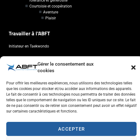
Tolérance et générosité
Courtoisie et coopération
Aventure
Plaisir
Travailler à l'ABFT
Initiateur en Taekwondo
Contact
Gérer le consentement aux
cookies
Association Belge Francophone de Taekwondo
Chaussée de Wavre, 2057 - 1160 Auderghem
Pour offrir les meilleures expériences, nous utilisons des technologies telles
que les cookies pour stocker et/ou accéder aux informations des appareils.
info@abft.be
Le fait de consentir à ces technologies nous permettra de traiter des données
+32 (0)2 347 34 77
telles que le comportement de navigation ou les ID uniques sur ce site. Le fait
de ne pas consentir ou de retirer son consentement peut avoir un effet négatif
sur certaines caractéristiques et fonctions.
ACCEPTER
Copyright © 2023 ABFT.BE – Tous droits réservés