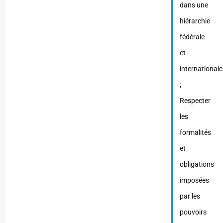
dans une
hiérarchie
fédérale
et
internationale
;
Respecter
les
formalités
et
obligations
imposées
par les
pouvoirs