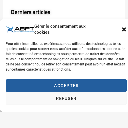
Derniers articles
Je fais le point
Gérer le consentement aux
9 avril 2026
cookies
Pour offrir les meilleures expériences, nous utilisons des technologies telles
que les cookies pour stocker et/ou accéder aux informations des appareils. Le
fait de consentir à ces technologies nous permettra de traiter des données
Sarah Chaari (-73kg) – Championne du Monde !
telles que le comportement de navigation ou les ID uniques sur ce site. Le fait
28 octobre 2025
de ne pas consentir ou de retirer son consentement peut avoir un effet négatif
sur certaines caractéristiques et fonctions.
ACCEPTER
Jean-Martial Ossohou promu 8e Dan
2 septembre 2024
REFUSER
Luc Sougné : 9e Dan, un accomplissement
historique
8 avril 2024