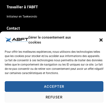
Travailler à l'ABFT
Initiateur en Taekwondo
Contact
Gérer le consentement aux
Association Belge Francophone de Taekwondo
cookies
Chaussée de Wavre, 2057 - 1160 Auderghem
info@abft.be
Pour offrir les meilleures expériences, nous utilisons des technologies telles
que les cookies pour stocker et/ou accéder aux informations des appareils.
+32 (0)2 347 34 77
Le fait de consentir à ces technologies nous permettra de traiter des données
telles que le comportement de navigation ou les ID uniques sur ce site. Le fait
de ne pas consentir ou de retirer son consentement peut avoir un effet négatif
sur certaines caractéristiques et fonctions.
ACCEPTER
Copyright © 2023 ABFT.BE – Tous droits réservés
Politique de confidentialité
Utilisation des cookies
Contactez-nous
REFUSER