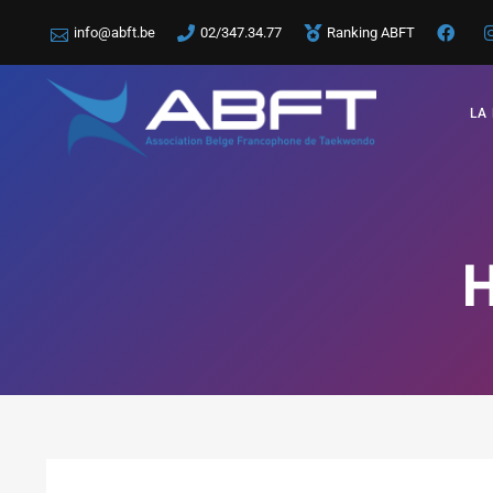
info@abft.be
02/347.34.77
Ranking ABFT
LA
H