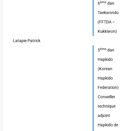
ème
6
dan
Taekwondo
(FFTDA –
Kukkiwon)
Latapie Patrick
ème
5
dan
Hapkido
(Korean
Hapkido
Federation)
Conseiller
technique
adjoint
Hapkido de