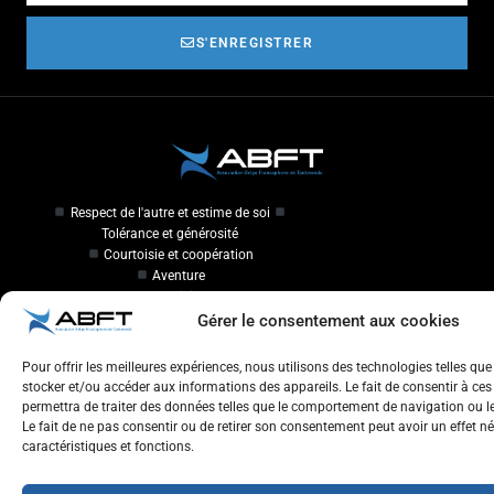
S'ENREGISTRER
Respect de l'autre et estime de soi
Tolérance et générosité
Courtoisie et coopération
Aventure
Plaisir
Gérer le consentement aux cookies
Travailler à l'ABFT
Pour offrir les meilleures expériences, nous utilisons des technologies telles que
stocker et/ou accéder aux informations des appareils. Le fait de consentir à ce
Initiateur en Taekwondo
permettra de traiter des données telles que le comportement de navigation ou les
Le fait de ne pas consentir ou de retirer son consentement peut avoir un effet né
Contact
caractéristiques et fonctions.