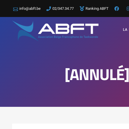
info@abft.be
02/347.34.77
Ranking ABFT
LA
[ANNULÉ] 