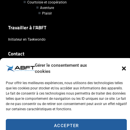
Courtoisie et coopération
Aventure
Plaisir
Travailler à l'ABFT
Initiateur en Taekwondo
Contact
Gérer le consentement aux
Association Belge Francophone de Taekwondo
cookies
Chaussée de Wavre, 2057 - 1160 Auderghem
info@abft.be
Pour offrir les meilleures expériences, nous utilisons des technologies telles
+32 (0)2 347 34 77
que les cookies pour stocker et/ou accéder aux informations des appareils.
Le fait de consentir à ces technologies nous permettra de traiter des données
telles que le comportement de navigation ou les ID uniques sur ce site. Le fait
de ne pas consentir ou de retirer son consentement peut avoir un effet négatif
sur certaines caractéristiques et fonctions.
Copyright © 2023 ABFT.BE – Tous droits réservés
ACCEPTER
Politique de confidentialité
Utilisation des cookies
Contactez-nous