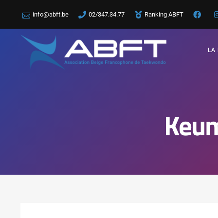
info@abft.be
02/347.34.77
Ranking ABFT
LA
Keum