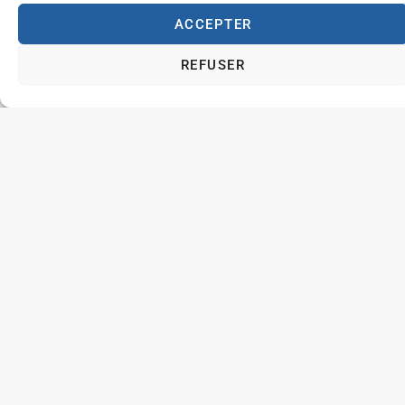
ACCEPTER
(vente de
sandwiches).
REFUSER
Parking aisé et
gratuit.
Plan