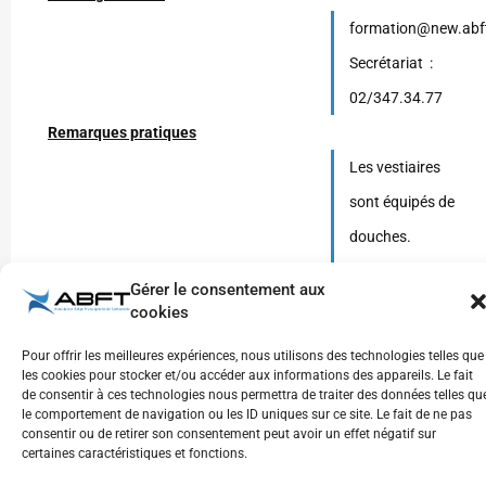
formation@new.abf
Secrétariat :
02/347.34.77
Remarques pratiques
Les vestiaires
sont équipés de
douches.
Il est conseillé
Gérer le consentement aux
de prendre son
cookies
pique-nique.
Pour offrir les meilleures expériences, nous utilisons des technologies telles que
Il est possible de
les cookies pour stocker et/ou accéder aux informations des appareils. Le fait
de consentir à ces technologies nous permettra de traiter des données telles qu
manger à la
le comportement de navigation ou les ID uniques sur ce site. Le fait de ne pas
consentir ou de retirer son consentement peut avoir un effet négatif sur
cafétéria de
certaines caractéristiques et fonctions.
l’hôpital Erasme