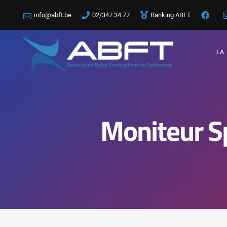
info@abft.be
02/347.34.77
Ranking ABFT
LA
Moniteur Sp