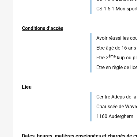
CS 1.5.1 Mon sport
Conditions d’accès
Avoir réussi les co
Etre âgé de 16 ans
ème
Etre 2
kup ou p
Etre en règle de li
Lieu
Centre Adeps de la
Chaussée de Wavr
1160 Auderghem
Dates, heures, matières enseignées et chargés de c