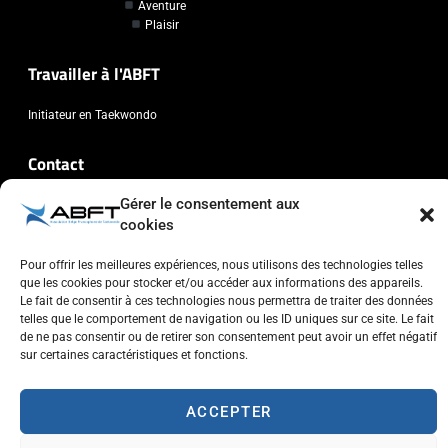
Aventure
Plaisir
Travailler à l'ABFT
Initiateur en Taekwondo
Contact
Gérer le consentement aux
Association Belge Francophone de Taekwondo
cookies
Chaussée de Wavre, 2057 - 1160 Auderghem
info@abft.be
Pour offrir les meilleures expériences, nous utilisons des technologies telles
+32 (0)2 347 34 77
que les cookies pour stocker et/ou accéder aux informations des appareils.
Le fait de consentir à ces technologies nous permettra de traiter des données
telles que le comportement de navigation ou les ID uniques sur ce site. Le fait
de ne pas consentir ou de retirer son consentement peut avoir un effet négatif
sur certaines caractéristiques et fonctions.
Copyright © 2023 ABFT.BE – Tous droits réservés
ACCEPTER
Politique de confidentialité
Utilisation des cookies
Contactez-nous