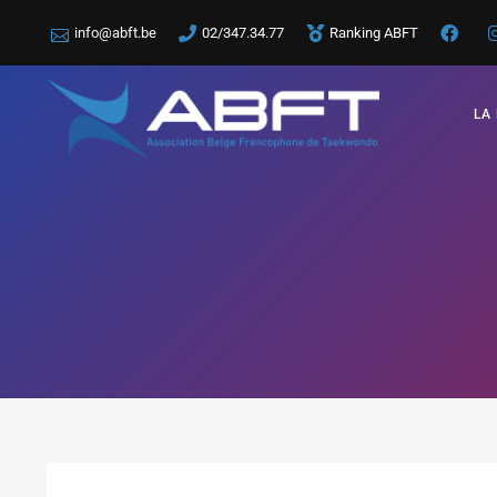
info@abft.be
02/347.34.77
Ranking ABFT
LA