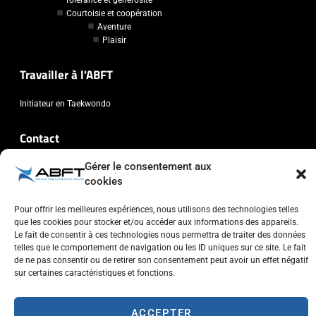
Courtoisie et coopération
Aventure
Plaisir
Travailler à l'ABFT
Initiateur en Taekwondo
Contact
Gérer le consentement aux
Association Belge Francophone de Taekwondo
cookies
Chaussée de Wavre, 2057 - 1160 Auderghem
info@abft.be
Pour offrir les meilleures expériences, nous utilisons des technologies telles
+32 (0)2 347 34 77
que les cookies pour stocker et/ou accéder aux informations des appareils.
Le fait de consentir à ces technologies nous permettra de traiter des données
telles que le comportement de navigation ou les ID uniques sur ce site. Le fait
de ne pas consentir ou de retirer son consentement peut avoir un effet négatif
sur certaines caractéristiques et fonctions.
Copyright © 2023 ABFT.BE – Tous droits réservés
ACCEPTER