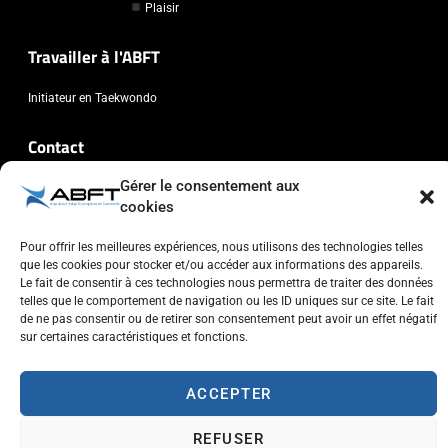
Plaisir
Travailler à l'ABFT
Initiateur en Taekwondo
Contact
Gérer le consentement aux
Association Belge Francophone de Taekwondo
cookies
Chaussée de Wavre, 2057 - 1160 Auderghem
info@abft.be
Pour offrir les meilleures expériences, nous utilisons des technologies telles
que les cookies pour stocker et/ou accéder aux informations des appareils.
+32 (0)2 347 34 77
Le fait de consentir à ces technologies nous permettra de traiter des données
telles que le comportement de navigation ou les ID uniques sur ce site. Le fait
de ne pas consentir ou de retirer son consentement peut avoir un effet négatif
sur certaines caractéristiques et fonctions.
ACCEPTER
Copyright © 2023 ABFT.BE – Tous droits réservés
Politique de confidentialité
Utilisation des cookies
Contactez-nous
REFUSER