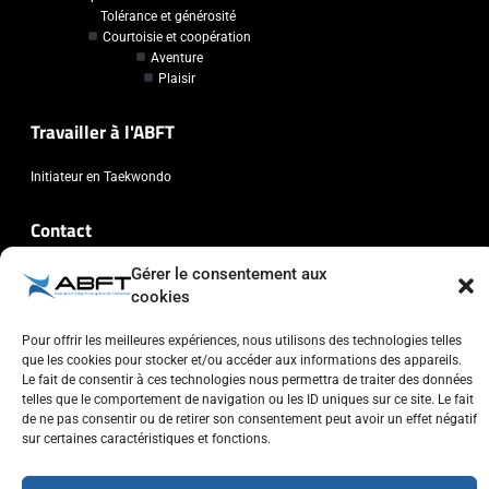
Tolérance et générosité
Courtoisie et coopération
Aventure
Plaisir
Travailler à l'ABFT
Initiateur en Taekwondo
Contact
Gérer le consentement aux
Association Belge Francophone de Taekwondo
cookies
Chaussée de Wavre, 2057 - 1160 Auderghem
info@abft.be
Pour offrir les meilleures expériences, nous utilisons des technologies telles
+32 (0)2 347 34 77
que les cookies pour stocker et/ou accéder aux informations des appareils.
Le fait de consentir à ces technologies nous permettra de traiter des données
telles que le comportement de navigation ou les ID uniques sur ce site. Le fait
de ne pas consentir ou de retirer son consentement peut avoir un effet négatif
sur certaines caractéristiques et fonctions.