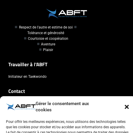
Respect de l'autre et estime de soi
Tolérance et générosité
Courtoisie et coopération
Aventure
Plaisir
Travailler à l'ABFT
Initiateur en Taekwondo
Contact
Gérer le consentement aux
Association Belge Francophone de Taekwondo
cookies
Chaussée de Wavre, 2057 - 1160 Auderghem
info@abft.be
Pour offrir les meilleures expériences, nous utilisons des technologies telles
+32 (0)2 347 34 77
que les cookies pour stocker et/ou accéder aux informations des appareils.
Le fait de consentir à ces technologies nous permettra de traiter des données