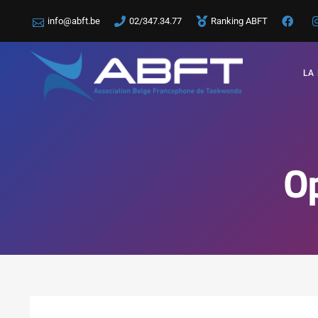
info@abft.be
02/347.34.77
Ranking ABFT
LA
O