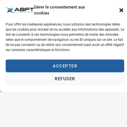
Gérer le consentement aux
cookies
Si vous souhaitez commander votre diplôme, il vous suffit
de :
Pour offrir les meilleures expériences, nous utilisons des technologies telles
que les cookies pour stocker et/ou accéder aux informations des appareils. Le
Compléter
fait de consentir à ces technologies nous permettra de traiter des données
telles que le comportement de navigation ou les ID uniques sur ce site. Le fait
le
de ne pas consentir ou de retirer son consentement peut avoir un effet négatif
formulaire
sur certaines caractéristiques et fonctions.
de
ACCEPTER
commande
sur
ce
REFUSER
lien
.
Et faire le
payement
du coût
du