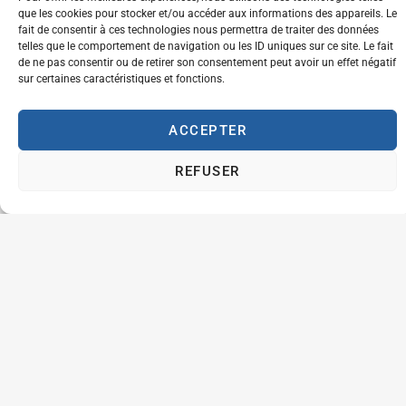
sur
ce lien
.
que les cookies pour stocker et/ou accéder aux informations des appareils. Le
fait de consentir à ces technologies nous permettra de traiter des données
Et faire le
telles que le comportement de navigation ou les ID uniques sur ce site. Le fait
payement
de ne pas consentir ou de retirer son consentement peut avoir un effet négatif
sur certaines caractéristiques et fonctions.
du coût du
diplôme
ACCEPTER
sur la
REFUSER
plateforme
en ligne
ou
sur le
compte de
l’ABFT
(
BE16
3400 0897
6174
)