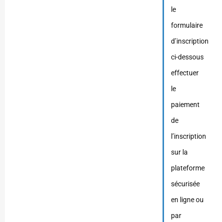
le
formulaire
d’inscription
ci-dessous
effectuer
le
paiement
de
l’inscription
sur la
plateforme
sécurisée
en ligne ou
par