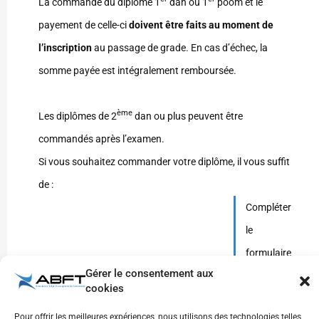
La commande du diplôme 1
dan ou 1
poom et le
payement de celle-ci
doivent être faits au moment de
l’inscription
au passage de grade. En cas d’échec, la
somme payée est intégralement remboursée.
ème
Les diplômes de 2
dan ou plus peuvent être
commandés après l’examen.
Si vous souhaitez commander votre diplôme, il vous suffit
de :
Compléter
le
formulaire
Gérer le consentement aux
de
cookies
commande
Pour offrir les meilleures expériences, nous utilisons des technologies telles