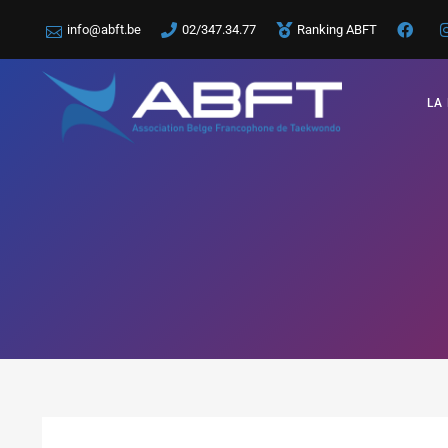
info@abft.be
02/347.34.77
Ranking ABFT
LA