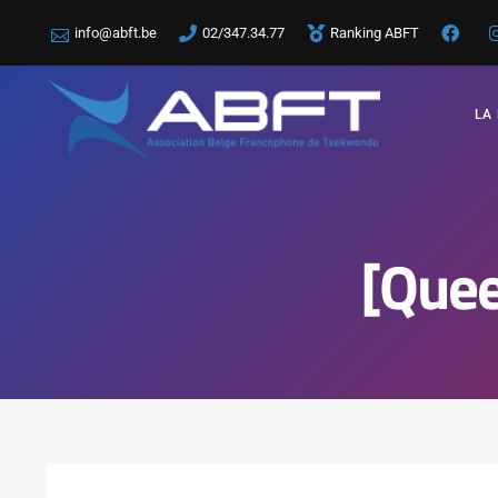
info@abft.be
02/347.34.77
Ranking ABFT
LA
[Que