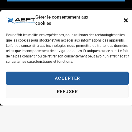
Gérer le consentement aux
cookies
Pour offrir les meilleures expériences, nous utilisons des technologies telles
Respect de l'autre et estime de soi
que les cookies pour stocker et/ou accéder aux informations des appareils.
Tolérance et générosité
Le fait de consentir à ces technologies nous permettra de traiter des données
Courtoisie et coopération
telles que le comportement de navigation ou les ID uniques sur ce site. Le fait
de ne pas consentir ou de retirer son consentement peut avoir un effet négatif
Aventure
sur certaines caractéristiques et fonctions.
Plaisir
Travailler à l'ABFT
ACCEPTER
Initiateur en Taekwondo
REFUSER
Contact
Association Belge Francophone de Taekwondo
Chaussée de Wavre, 2057 - 1160 Auderghem
info@abft.be