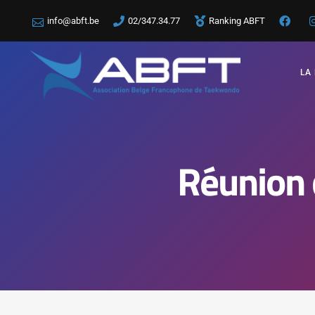
info@abft.be
02/347.34.77
Ranking ABFT
LA
Réunion 