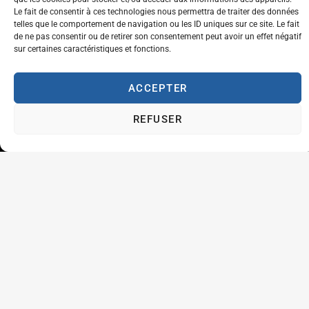
Le fait de consentir à ces technologies nous permettra de traiter des données
Plaisir
telles que le comportement de navigation ou les ID uniques sur ce site. Le fait
de ne pas consentir ou de retirer son consentement peut avoir un effet négatif
Travailler à l'ABFT
sur certaines caractéristiques et fonctions.
Initiateur en Taekwondo
ACCEPTER
Contact
REFUSER
Association Belge Francophone de Taekwondo
Chaussée de Wavre, 2057 - 1160 Auderghem
info@abft.be
+32 (0)2 347 34 77
Copyright © 2023 ABFT.BE – Tous droits réservés
Politique de confidentialité
Utilisation des cookies
Contactez-nous