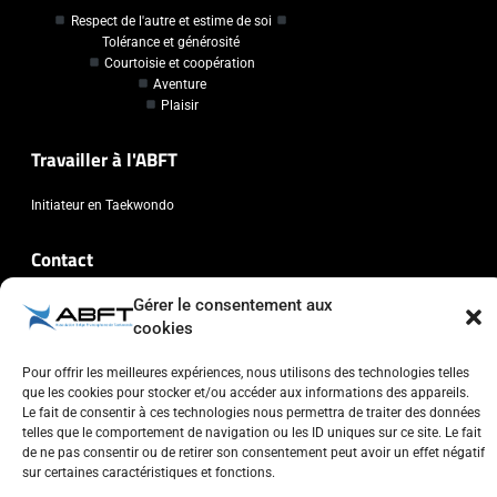
Respect de l'autre et estime de soi
Tolérance et générosité
Courtoisie et coopération
Aventure
Plaisir
Travailler à l'ABFT
Initiateur en Taekwondo
Contact
Gérer le consentement aux
Association Belge Francophone de Taekwondo
cookies
Chaussée de Wavre, 2057 - 1160 Auderghem
info@abft.be
Pour offrir les meilleures expériences, nous utilisons des technologies telles
+32 (0)2 347 34 77
que les cookies pour stocker et/ou accéder aux informations des appareils.
Le fait de consentir à ces technologies nous permettra de traiter des données
telles que le comportement de navigation ou les ID uniques sur ce site. Le fait
de ne pas consentir ou de retirer son consentement peut avoir un effet négatif
sur certaines caractéristiques et fonctions.