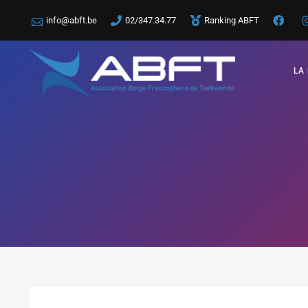
info@abft.be
02/347.34.77
Ranking ABFT
LA