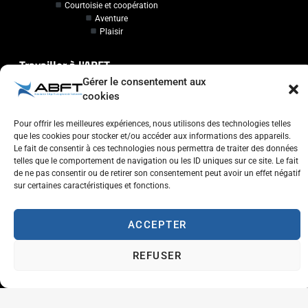
Courtoisie et coopération
Aventure
Plaisir
Travailler à l'ABFT
Gérer le consentement aux
Initiateur en Taekwondo
cookies
Contact
Pour offrir les meilleures expériences, nous utilisons des technologies telles
que les cookies pour stocker et/ou accéder aux informations des appareils.
Le fait de consentir à ces technologies nous permettra de traiter des données
Association Belge Francophone de Taekwondo
telles que le comportement de navigation ou les ID uniques sur ce site. Le fait
Chaussée de Wavre, 2057 - 1160 Auderghem
de ne pas consentir ou de retirer son consentement peut avoir un effet négatif
sur certaines caractéristiques et fonctions.
info@abft.be
+32 (0)2 347 34 77
ACCEPTER
REFUSER
Copyright © 2023 ABFT.BE – Tous droits réservés
Politique de confidentialité
Utilisation des cookies
Contactez-nous