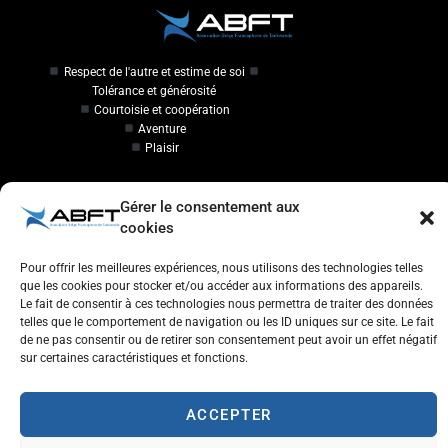
Respect de l'autre et estime de soi
Tolérance et générosité
Courtoisie et coopération
Aventure
Plaisir
Travailler à l'ABFT
Gérer le consentement aux
cookies
Initiateur en Taekwondo
Pour offrir les meilleures expériences, nous utilisons des technologies telles
Contact
que les cookies pour stocker et/ou accéder aux informations des appareils.
Le fait de consentir à ces technologies nous permettra de traiter des données
telles que le comportement de navigation ou les ID uniques sur ce site. Le fait
Association Belge Francophone de Taekwondo
de ne pas consentir ou de retirer son consentement peut avoir un effet négatif
Chaussée de Wavre, 2057 - 1160 Auderghem
sur certaines caractéristiques et fonctions.
info@abft.be
+32 (0)2 347 34 77
ACCEPTER