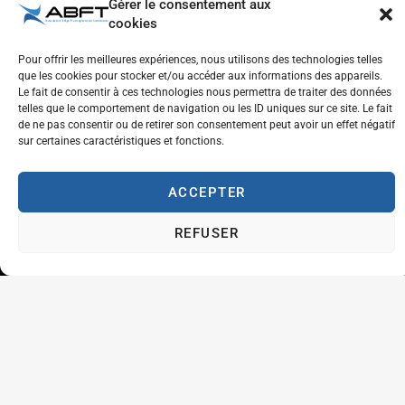
Inscrivez-vous à notre newsletter pour recevoir
Gérer le consentement aux
cookies
les dernières actualités et mises à jour
directement dans votre boîte de réception.
Pour offrir les meilleures expériences, nous utilisons des technologies telles
que les cookies pour stocker et/ou accéder aux informations des appareils.
Le fait de consentir à ces technologies nous permettra de traiter des données
telles que le comportement de navigation ou les ID uniques sur ce site. Le fait
de ne pas consentir ou de retirer son consentement peut avoir un effet négatif
sur certaines caractéristiques et fonctions.
S'ENREGISTRER
ACCEPTER
REFUSER
Respect de l'autre et estime de soi
Tolérance et générosité
Courtoisie et coopération
Aventure
Plaisir