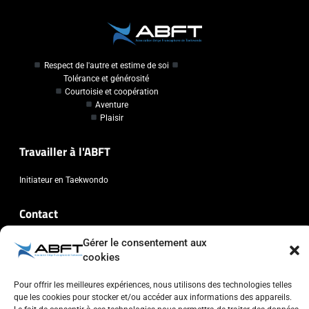
Respect de l'autre et estime de soi
Tolérance et générosité
Courtoisie et coopération
Aventure
Plaisir
Travailler à l'ABFT
Initiateur en Taekwondo
Contact
Gérer le consentement aux
Association Belge Francophone de Taekwondo
cookies
Chaussée de Wavre, 2057 - 1160 Auderghem
info@abft.be
Pour offrir les meilleures expériences, nous utilisons des technologies telles
+32 (0)2 347 34 77
que les cookies pour stocker et/ou accéder aux informations des appareils.