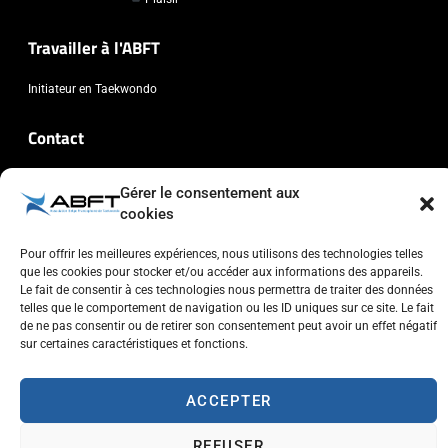
Travailler à l'ABFT
Initiateur en Taekwondo
Contact
Association Belge Francophone de Taekwondo
Gérer le consentement aux
Chaussée de Wavre, 2057 - 1160 Auderghem
cookies
info@abft.be
Pour offrir les meilleures expériences, nous utilisons des technologies telles
+32 (0)2 347 34 77
que les cookies pour stocker et/ou accéder aux informations des appareils.
Le fait de consentir à ces technologies nous permettra de traiter des données
telles que le comportement de navigation ou les ID uniques sur ce site. Le fait
de ne pas consentir ou de retirer son consentement peut avoir un effet négatif
sur certaines caractéristiques et fonctions.
Copyright © 2023 ABFT.BE – Tous droits réservés
Politique de confidentialité
Utilisation des cookies
Contactez-nous
ACCEPTER
REFUSER