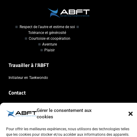
Respect de l'autre et estime de soi
Tolérance et générosité
Courtoisie et coopération
Aventure
Plaisir
Travailler à l'ABFT
Initiateur en Taekwondo
Contact
Association Belge Francophone de Taekwondo
Gérer le consentement aux
Chaussée de Wavre, 2057 - 1160 Auderghem
cookies
info@abft.be
Pour offrir les meilleures expériences, nous utilisons des technologies telles
+32 (0)2 347 34 77
que les cookies pour stocker et/ou accéder aux informations des appareils.