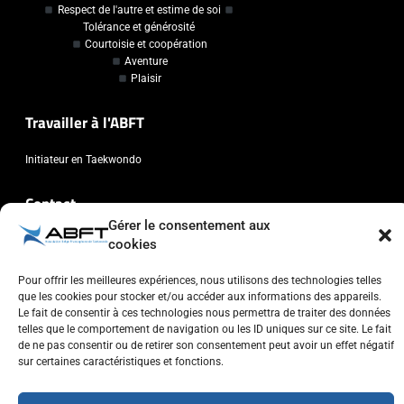
Respect de l'autre et estime de soi
Tolérance et générosité
Courtoisie et coopération
Aventure
Plaisir
Travailler à l'ABFT
Initiateur en Taekwondo
Contact
Gérer le consentement aux
Association Belge Francophone de Taekwondo
cookies
Chaussée de Wavre, 2057 - 1160 Auderghem
Pour offrir les meilleures expériences, nous utilisons des technologies telles
info@abft.be
que les cookies pour stocker et/ou accéder aux informations des appareils.
+32 (0)2 347 34 77
Le fait de consentir à ces technologies nous permettra de traiter des données
telles que le comportement de navigation ou les ID uniques sur ce site. Le fait
de ne pas consentir ou de retirer son consentement peut avoir un effet négatif
sur certaines caractéristiques et fonctions.