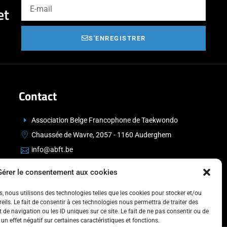
et
S'ENREGISTRER
Contact
Association Belge Francophone de Taekwondo
Chaussée de Wavre, 2057 - 1160 Auderghem
info@abft.be
+32 (0)2 347 34 77
Gérer le consentement aux cookies
es, nous utilisons des technologies telles que les cookies pour stocker et/ou
ils. Le fait de consentir à ces technologies nous permettra de traiter des
de navigation ou les ID uniques sur ce site. Le fait de ne pas consentir ou de
un effet négatif sur certaines caractéristiques et fonctions.