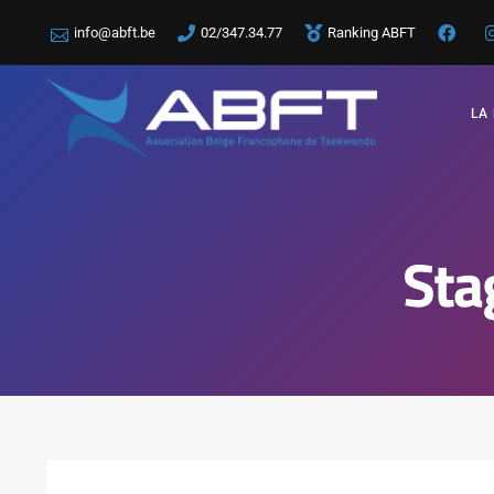
info@abft.be
02/347.34.77
Ranking ABFT
LA
Sta