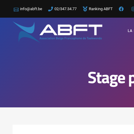
info@abft.be
02/347.34.77
Ranking ABFT
LA
Stage 