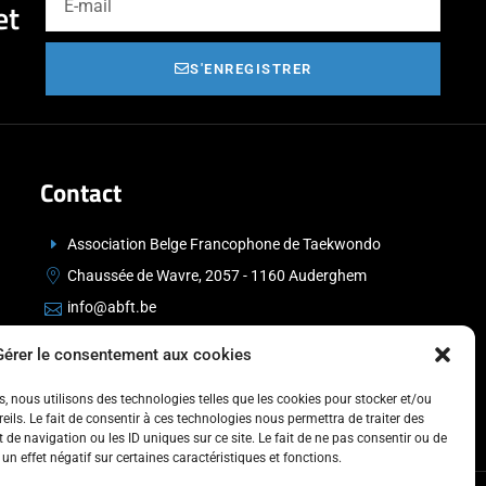
et
S'ENREGISTRER
Contact
Association Belge Francophone de Taekwondo
Chaussée de Wavre, 2057 - 1160 Auderghem
info@abft.be
+32 (0)2 347 34 77
Gérer le consentement aux cookies
es, nous utilisons des technologies telles que les cookies pour stocker et/ou
ils. Le fait de consentir à ces technologies nous permettra de traiter des
de navigation ou les ID uniques sur ce site. Le fait de ne pas consentir ou de
un effet négatif sur certaines caractéristiques et fonctions.