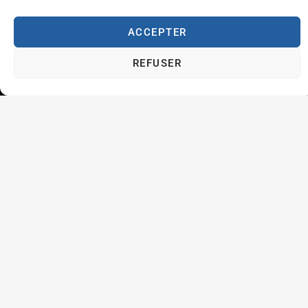
ACCEPTER
REFUSER
Respect de l'autre et estime de soi
Tolérance et générosité
Courtoisie et coopération
Aventure
Plaisir
Travailler à l'ABFT
Initiateur en Taekwondo
Contact
Association Belge Francophone de Taekwondo
Chaussée de Wavre, 2057 - 1160 Auderghem
info@abft.be