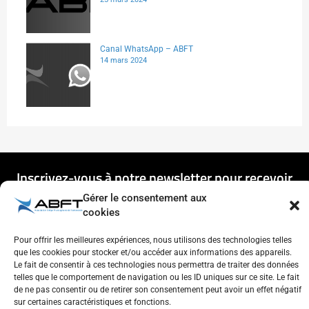
Canal WhatsApp – ABFT
14 mars 2024
Inscrivez-vous à notre newsletter pour recevoir
les dernières actualités et mises à jour
Gérer le consentement aux
directement dans votre boîte de réception.
cookies
Pour offrir les meilleures expériences, nous utilisons des technologies telles
que les cookies pour stocker et/ou accéder aux informations des appareils.
Le fait de consentir à ces technologies nous permettra de traiter des données
telles que le comportement de navigation ou les ID uniques sur ce site. Le fait
de ne pas consentir ou de retirer son consentement peut avoir un effet négatif
S'ENREGISTRER
sur certaines caractéristiques et fonctions.