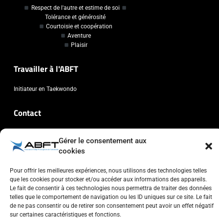
Respect de l'autre et estime de soi
Tolérance et générosité
Courtoisie et coopération
Aventure
Plaisir
Travailler à l'ABFT
Initiateur en Taekwondo
Contact
Association Belge Francophone de Taekwondo
Gérer le consentement aux
Chaussée de Wavre, 2057 - 1160 Auderghem
cookies
info@abft.be
Pour offrir les meilleures expériences, nous utilisons des technologies telles
+32 (0)2 347 34 77
que les cookies pour stocker et/ou accéder aux informations des appareils.
Le fait de consentir à ces technologies nous permettra de traiter des données
telles que le comportement de navigation ou les ID uniques sur ce site. Le fait
de ne pas consentir ou de retirer son consentement peut avoir un effet négatif
sur certaines caractéristiques et fonctions.