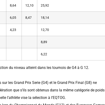
8,64
12,10
25,92
6,05
8,47
18,14
4,23
12,70
8,89
6,22
ction du niveau atteint dans les tournois de G4 à G 12.
s sur les Grand Prix Serie (G4) et le Grand Prix Final (G8) ne
dération que s’ils sont obtenus dans la même catégorie de poids
lle l’athlète vise la sélection à l’EQTOG.