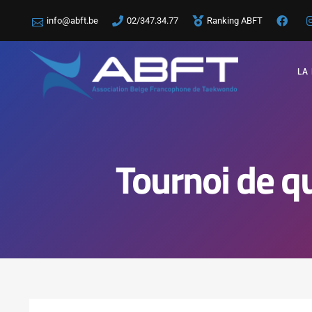
info@abft.be
02/347.34.77
Ranking ABFT
LA
Tournoi de qu