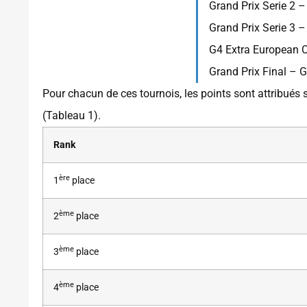
Grand Prix Serie 2 
Grand Prix Serie 3 
G4 Extra European C
Grand Prix Final – 
Pour chacun de ces tournois, les points sont attribués 
(Tableau 1).
Rank
ère
1
place
ème
2
place
ème
3
place
ème
4
place