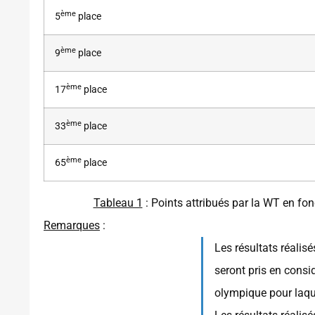
ème
5
place
ème
9
place
ème
17
place
ème
33
place
ème
65
place
Tableau 1
: Points attribués par la WT en fon
Remarques
:
Les résultats réalisé
seront pris en consi
olympique pour laque