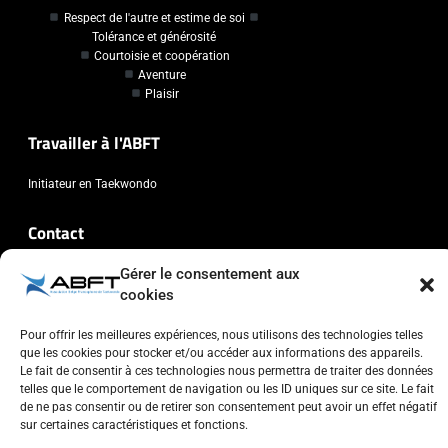
Respect de l'autre et estime de soi
Tolérance et générosité
Courtoisie et coopération
Aventure
Plaisir
Travailler à l'ABFT
Initiateur en Taekwondo
Contact
Gérer le consentement aux
Association Belge Francophone de Taekwondo
cookies
Chaussée de Wavre, 2057 - 1160 Auderghem
info@abft.be
Pour offrir les meilleures expériences, nous utilisons des technologies telles
+32 (0)2 347 34 77
que les cookies pour stocker et/ou accéder aux informations des appareils.
Le fait de consentir à ces technologies nous permettra de traiter des données
telles que le comportement de navigation ou les ID uniques sur ce site. Le fait
de ne pas consentir ou de retirer son consentement peut avoir un effet négatif
sur certaines caractéristiques et fonctions.