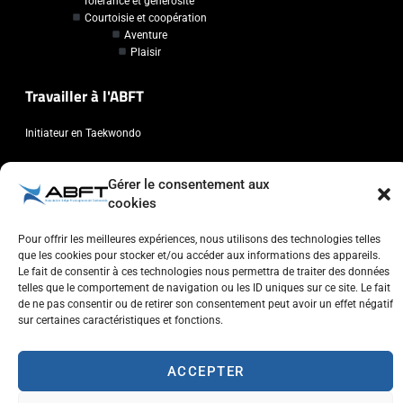
Tolérance et générosité
Courtoisie et coopération
Aventure
Plaisir
Travailler à l'ABFT
Initiateur en Taekwondo
Contact
Gérer le consentement aux
cookies
Association Belge Francophone de Taekwondo
Chaussée de Wavre, 2057 - 1160 Auderghem
Pour offrir les meilleures expériences, nous utilisons des technologies telles
que les cookies pour stocker et/ou accéder aux informations des appareils.
info@abft.be
Le fait de consentir à ces technologies nous permettra de traiter des données
+32 (0)2 347 34 77
telles que le comportement de navigation ou les ID uniques sur ce site. Le fait
de ne pas consentir ou de retirer son consentement peut avoir un effet négatif
sur certaines caractéristiques et fonctions.
ACCEPTER
Copyright © 2023 ABFT.BE – Tous droits réservés