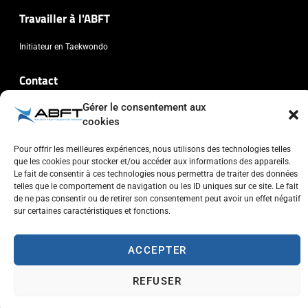
Travailler à l'ABFT
Initiateur en Taekwondo
Contact
Gérer le consentement aux
Association Belge Francophone de Taekwondo
cookies
Chaussée de Wavre, 2057 - 1160 Auderghem
info@abft.be
Pour offrir les meilleures expériences, nous utilisons des technologies telles
que les cookies pour stocker et/ou accéder aux informations des appareils.
+32 (0)2 347 34 77
Le fait de consentir à ces technologies nous permettra de traiter des données
telles que le comportement de navigation ou les ID uniques sur ce site. Le fait
de ne pas consentir ou de retirer son consentement peut avoir un effet négatif
sur certaines caractéristiques et fonctions.
ACCEPTER
Copyright © 2023 ABFT.BE – Tous droits réservés
Politique de confidentialité
Utilisation des cookies
Contactez-nous
REFUSER